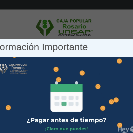
formación Importante
AHORRO
CRÉDITO
SERVICIOS
SERVICIOS DIGIT
ARCHIVOS DE ETIQUETAS:
SERVEICE
usca. Quizás la opción Buscar pueda ayudarle.