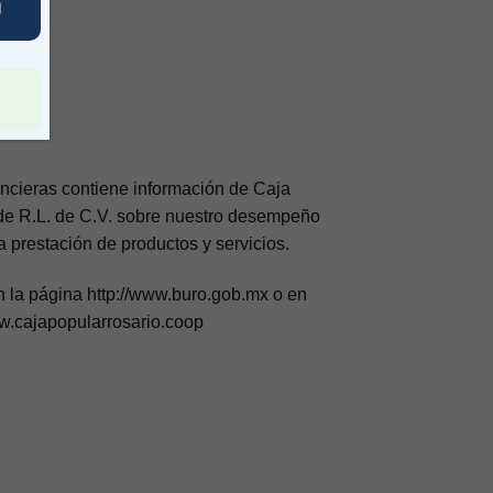
ncieras contiene información de Caja
 de R.L. de C.V. sobre nuestro desempeño
la prestación de productos y servicios.
n la página http://www.buro.gob.mx o en
rnet www.cajapopularrosario.coop