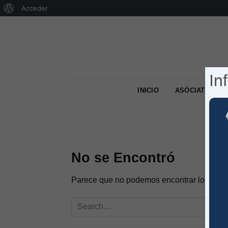
Acerca
Acceder
Saltar
de
al
WordPress
contenido
In
INICIO
ASÓCIATE
No se Encontró
Parece que no podemos encontrar lo que b