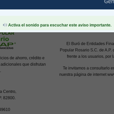
Activa el sonido para escuchar este aviso importante.
El Buró de Entidades Fina
Popular Rosario S.C. de A.P.
frente a los usuarios, por 
cios de ahorro, crédito e
 adicionales que disfrutan
Te invitamos a consultarlo e
.
nuestra página de inte
:
a Centro,
P. 82800.
149610