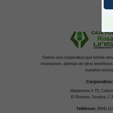
Somos una cooperativa que brinda servi
inversiones, además de otros beneficios
nuestros socios
Corporativo
Matamoros # 75, Coloni
El Rosario, Sinaloa. C.
Teléfonos
: (694) 1