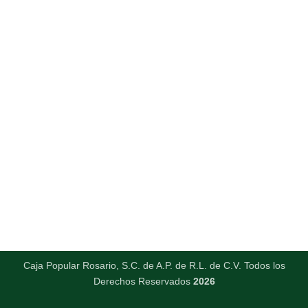
Caja Popular Rosario, S.C. de A.P. de R.L. de C.V. Todos los
Derechos Reservados
2026