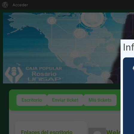
Acceder
In
Escritorio
Enviar ticket
Mis tickets
Welcome
Enlaces del escritorio