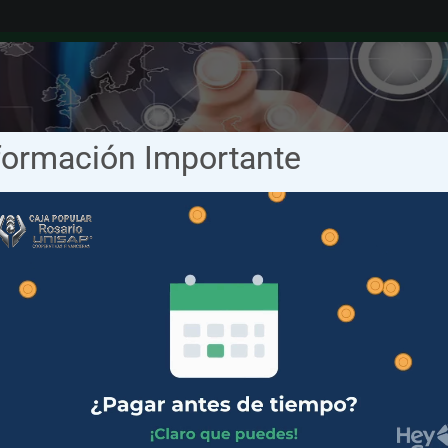
formación Importante
 Back To , Soporte_Sistemas CPR!