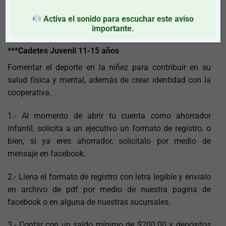
***Chupones*** 4-5 años
***Pandas*** 6-7 años
Activa el sonido para escuchar este aviso
importante.
*** Osos*** 8-10 años
***Cadetes Juvenil 11-15 años
Fomentar el deporte en la niñez para contribuir en su
salud física y mental, además de crear identidad con la
cooperativa.
1.- Al momento de abrir tu cuenta como ahorrador
infantil, solicita a un ejecutivo un formato de registro, o
bien, si ya eres ahorrador, solicítalo por medio de
mensaje en facebook.
2.- Llena el formato de registro con letra legible y envialo
en archivo de pdf por medio de nuestra pagina de
facebook o en alguna de nuestras sucursales.
3.- Contar con un saldo mínimo de $200.00 y depósitos