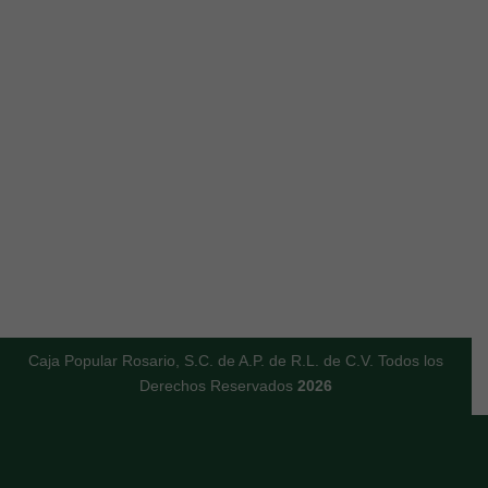
Caja Popular Rosario, S.C. de A.P. de R.L. de C.V. Todos los
Derechos Reservados
2026