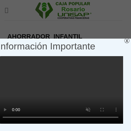
AHORRADOR INFANTIL
X
Información Importante
–
Menor de 18 años.
–
Acta de nacimiento (original y copia).
–
Identificación oficial con fotografía del padre o tutor
(INE, licencia de conducir, cartilla militar, cédula
profesional y/o pasaporte).
–
CURP del menor y del padre o tutor (en caso de no
aparecer en otro documento o identificación oficial).