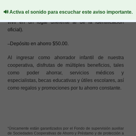
–
Comprobante de domicilio, pudiendo ser de agua,
🔊 Activa el sonido para escuchar este aviso importante.
luz o teléfono fijo, no mayor a tres meses (en caso de
vivir en un lugar diferente al de la identificación
oficial).
–
Depósito en ahorro $50.00.
Al ingresar como ahorrador infantil de nuestra
cooperativa, disfrutas de múltiples beneficios, tales
como poder ahorrar, servicios médicos y
especialistas, becas educativas y útiles escolares, así
como regalos y promociones por tu ahorro constante.
“Únicamente están garantizados por el Fondo de supervisión auxiliar
de Sociedades Cooperativas de Ahorro y Préstamo y de protección a