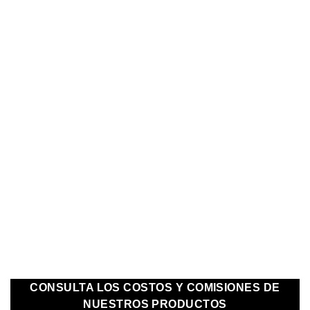
Visítanos en Instagram
Visítanos en Facebook
Contáctanos
API DATOS ABIERTOS
ADMINISTRACIÓN
CONSULTA LOS COSTOS Y COMISIONES DE
NUESTROS PRODUCTOS