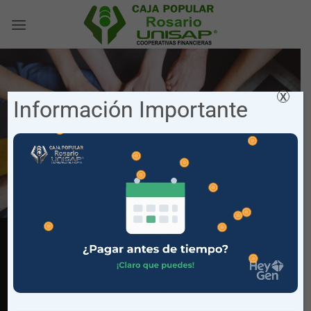
Saltar
al
contenido
X
Información Importante